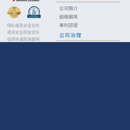
公司簡介
組織團隊
專利認證
隱私權及安全宣告
資訊安全政策宣告
公司治理
個資保護政策聲明
誠信經營守則
董事及監察人道德行為準則
從業人員道德行為準則
產品服務
電子信用狀系統
交易賒銷系統
帳務整合系統
電子發票加值中心
資訊系統建置管理
企業合作