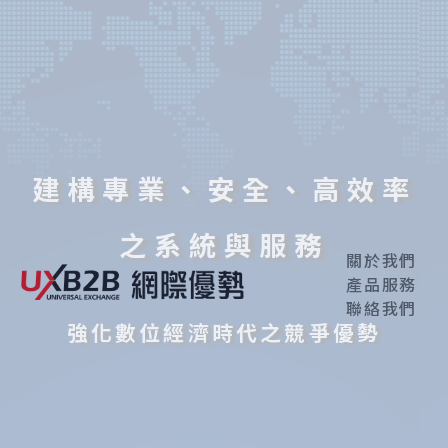
建構專業、安全、高效率
之系統與服務
關於我們
產品服務
聯絡我們
強化數位經濟時代之競爭優勢